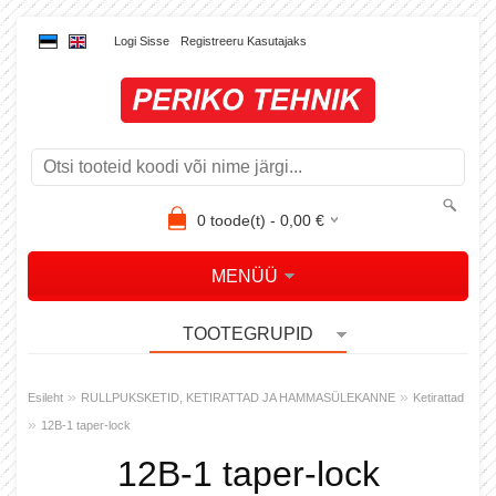
Logi Sisse
Registreeru Kasutajaks
0
toode(t) -
0,00
€
MENÜÜ
TOOTEGRUPID
»
»
Esileht
RULLPUKSKETID, KETIRATTAD JA HAMMASÜLEKANNE
Ketirattad
»
12B-1 taper-lock
12B-1 taper-lock