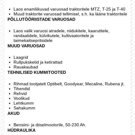
Laos enamliikuvad varuosad traktoritele MTZ, T-25 ja T-40
Muud traktorite varuosad tellimisel, s.h. ka lääne traktoritele
PÕLLUTÖÖRIISTADE VARUOSAD
Laos valik varuosi atradele, niidukitele, kaarutitele,
randaalidele, külvikutele, kultivaatoritele ja
taimekaitsepritsidele
MUUD VARUOSAD
Laagrid
Rullpuksketid ja ketirattad
Rauakaubad
TEHNILISED KUMMITOOTED
Rihmad tootjatelt Optibelt, Goodyear, Mecaline, Rubena jt.
Tihendid
Rehvid
Voolikud
Lehtkumm
Sahakumm
AKUD
Bensiini- ja diiselmootorile, 50-230 Ah.
HÜDRAULIKA