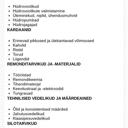
Hüdrovoolikud
Hüdrovoolikute valmistamine
Üleminekud, niplid, ühendusmuhvid
Hüdropumbad
Hüdrojagajad
KARDAANID
Erinevad pikkused ja ülekantavad võimsused
Kahvlid
Ristid
Torud
Liigendid
REMONDITARVIKUD JA -MATERJALID
Tööriistad
Remondikeemia
Tihendimaterjal
Keevitustraat ja -elektroodid
Tungrauad
TEHNILISED VEDELIKUD JA MÄÄRDEAINED
Õlid ja konsistentsed määrded
Jahutusvedelikud
Klaasipesuvedelikud
SILOTARVIKUD