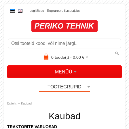
Logi Sisse
Registreeru Kasutajaks
0
toode(t) -
0,00
€
MENÜÜ
TOOTEGRUPID
»
Esileht
Kaubad
Kaubad
TRAKTORITE VARUOSAD