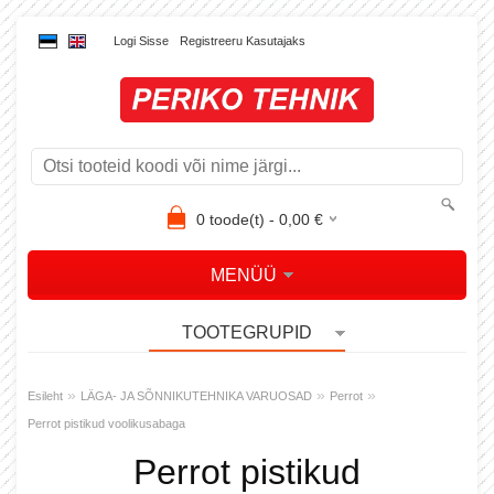
Logi Sisse
Registreeru Kasutajaks
0
toode(t) -
0,00
€
MENÜÜ
TOOTEGRUPID
»
»
»
Esileht
LÄGA- JA SÕNNIKUTEHNIKA VARUOSAD
Perrot
Perrot pistikud voolikusabaga
Perrot pistikud