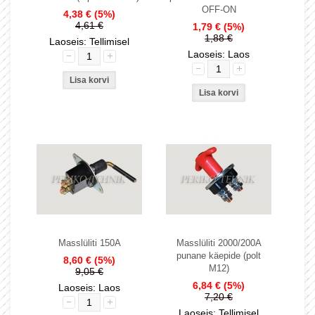
OFF-ON
4,38 €
(5%)
4,61 €
1,79 €
(5%)
1,88 €
Laoseis: Tellimisel
Laoseis: Laos
Masslüliti 150A
Masslüliti 2000/200A
punane käepide (polt
8,60 €
(5%)
M12)
9,05 €
6,84 €
(5%)
Laoseis: Laos
7,20 €
Laoseis: Tellimisel