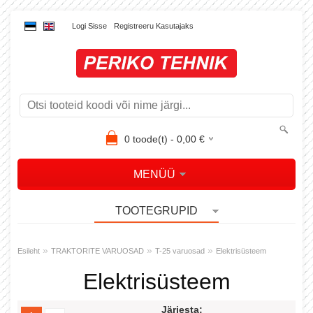
Logi Sisse
Registreeru Kasutajaks
0
toode(t) -
0,00
€
MENÜÜ
TOOTEGRUPID
»
»
»
Esileht
TRAKTORITE VARUOSAD
T-25 varuosad
Elektrisüsteem
Elektrisüsteem
Järjesta: