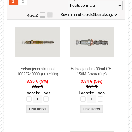
1
2
Kuva:
Eelsoojendusküünal
Eelsoojendusküünal CH-
16023740000 (uus tüüp)
150M (vana tüüp)
3,35 €
(5%)
3,84 €
(5%)
3,52 €
4,04 €
Laoseis: Laos
Laoseis: Laos