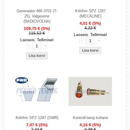
Generaator 466.3701 (T-
Kiilrihm SPZ 1287
25), Valgevene
(MECALINE)
(RADIOVOLNA)
4,01 €
(5%)
4,22 €
109,75 €
(5%)
115,52 €
Laoseis: Tellimisel
Laoseis: Tellimisel
Kiilrihm SPZ 1287 (SWR)
Kontroll-lamp kollane
7,07 €
(5%)
4,16 €
(5%)
7,44 €
4,38 €