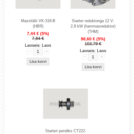
Masslüliti VK-318-B
Starter reduktoriga 12 V;
(HBR)
2,8 kW (hammasreduktor)
(THM)
7,44 €
(5%)
7,84 €
98,60 €
(5%)
103,79 €
Laoseis: Laos
Laoseis: Laos
Starteri pendiks CT222-