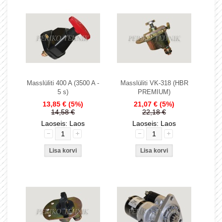
Masslüliti 400 A (3500 A -
Masslüliti VK-318 (HBR
5 s)
PREMIUM)
13,85 €
(5%)
21,07 €
(5%)
14,58 €
22,18 €
Laoseis: Laos
Laoseis: Laos