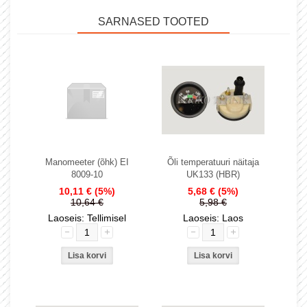
SARNASED TOOTED
Manomeeter (õhk) EI
Õli temperatuuri näitaja
8009-10
UK133 (HBR)
10,11 €
(5%)
5,68 €
(5%)
10,64 €
5,98 €
Laoseis: Tellimisel
Laoseis: Laos