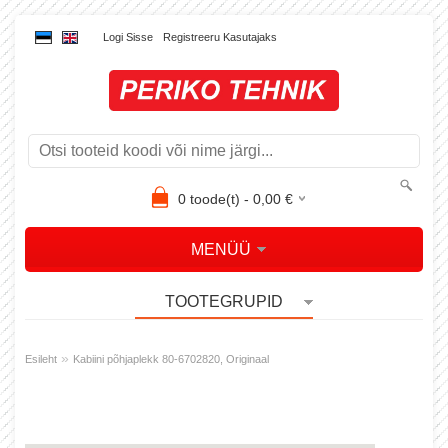
Logi Sisse
Registreeru Kasutajaks
0
toode(t) -
0,00
€
MENÜÜ
TOOTEGRUPID
»
Esileht
Kabiini põhjaplekk 80-6702820, Originaal