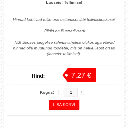
Laoseis:
Tellimisel
Hinnad kehtivad tellimuse esitamisel läbi tellimiskeskuse!
Pildid on illustratiivsed!
NB! Seoses pingelise rahvusvahelise olukorraga võivad
hinnad olla muutunud toodetel, mis on hetkel laost otsas
(laoseis: tellimisel).
7,27 €
Hind:
7,65 €
Kogus: