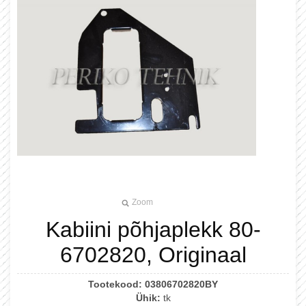
Zoom
Kabiini põhjaplekk 80-
6702820, Originaal
Tootekood:
03806702820BY
Ühik:
tk