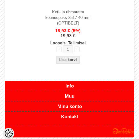
Keti- ja rihmaratta
koonuspuks 2517 40 mm
(OPTIBELT)
18,93 €
(5%)
19,93 €
Laoseis: Tellimisel
Info
Muu
Minu konto
Kontakt