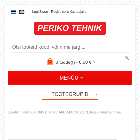
Logi Sisse
Registreeru Kasutajaks
0
toode(t) -
0,00
€
MENÜÜ
TOOTEGRUPID
»
Esileht
Ketiratas 16B-1 z=18 (TAPER-LOCK 2517), tugevdatud hammas