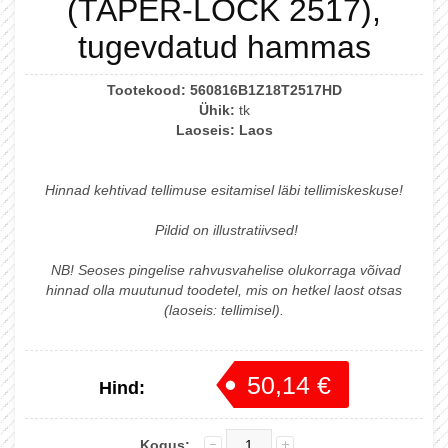
(TAPER-LOCK 2517),
tugevdatud hammas
Tootekood:
560816B1Z18T2517HD
Ühik:
tk
Laoseis:
Laos
Hinnad kehtivad tellimuse esitamisel läbi tellimiskeskuse!
Pildid on illustratiivsed!
NB! Seoses pingelise rahvusvahelise olukorraga võivad
hinnad olla muutunud toodetel, mis on hetkel laost otsas
(laoseis: tellimisel).
50,14 €
Hind:
52,77 €
Kogus: