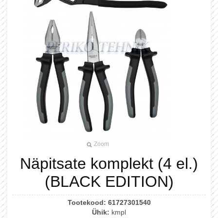
Zoom
Näpitsate komplekt (4 el.)
(BLACK EDITION)
Tootekood:
61727301540
Ühik:
kmpl