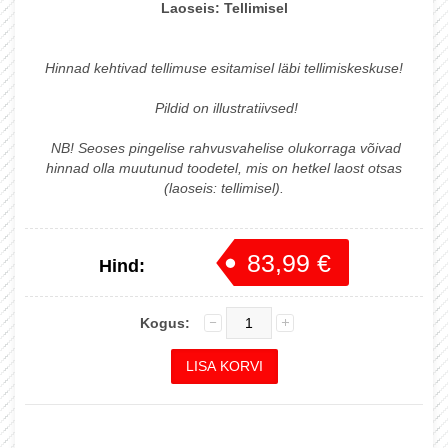
Laoseis:
Tellimisel
Hinnad kehtivad tellimuse esitamisel läbi tellimiskeskuse!
Pildid on illustratiivsed!
NB! Seoses pingelise rahvusvahelise olukorraga võivad
hinnad olla muutunud toodetel, mis on hetkel laost otsas
(laoseis: tellimisel).
83,99 €
Hind:
88,41 €
Kogus: