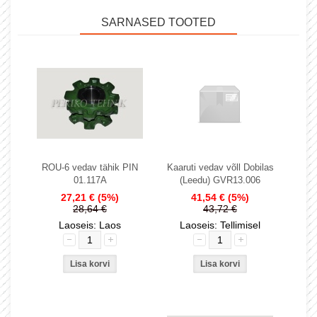
SARNASED TOOTED
ROU-6 vedav tähik PIN
Kaaruti vedav võll Dobilas
01.117A
(Leedu) GVR13.006
27,21 €
(5%)
41,54 €
(5%)
28,64 €
43,72 €
Laoseis: Laos
Laoseis: Tellimisel