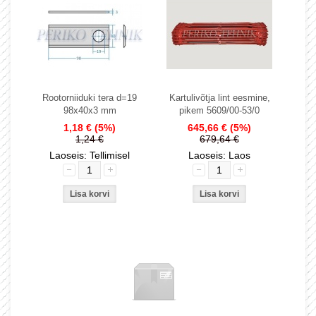
Rootorniiduki tera d=19
Kartulivõtja lint eesmine,
98x40x3 mm
pikem 5609/00-53/0
1,18 €
(5%)
645,66 €
(5%)
1,24 €
679,64 €
Laoseis: Tellimisel
Laoseis: Laos