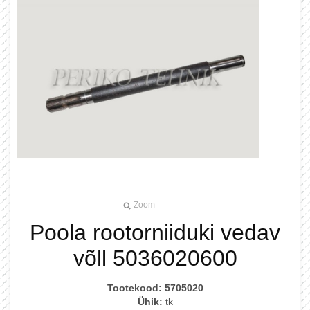
Zoom
Poola rootorniiduki vedav
võll 5036020600
Tootekood:
5705020
Ühik:
tk