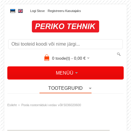
Logi Sisse
Registreeru Kasutajaks
0
toode(t) -
0,00
€
MENÜÜ
TOOTEGRUPID
»
Esileht
Poola rootorniiduki vedav võll 5036020600