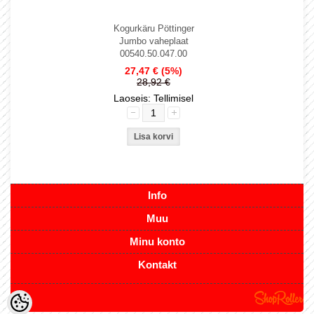
Kogurkäru Pöttinger
Jumbo vaheplaat
00540.50.047.00
27,47 €
(5%)
28,92 €
Laoseis: Tellimisel
Info
Muu
Minu konto
Kontakt