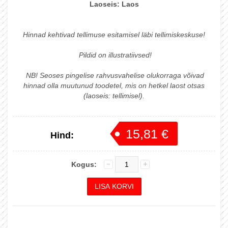
Laoseis:
Laos
Hinnad kehtivad tellimuse esitamisel läbi tellimiskeskuse!
Pildid on illustratiivsed!
NB! Seoses pingelise rahvusvahelise olukorraga võivad
hinnad olla muutunud toodetel, mis on hetkel laost otsas
(laoseis: tellimisel).
15,81 €
Hind:
16,64 €
Kogus: